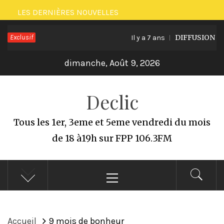
Passer
LES DERNIÈRES NOUVELLES
au
Exclusif
DIFFUSION DU 
Il y a 7 ans
contenu
dimanche, Août 9, 2026
Declic
Tous les 1er, 3eme et 5eme vendredi du mois
de 18 à19h sur FPP 106.3FM
Menu
principal
Accueil
9 mois de bonheur