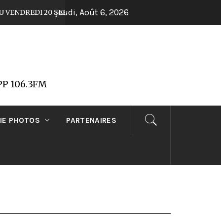
jeudi, Août 6, 2026
DREDI 20 SEPTEMBRE 2019
DIFFUSION DU VEN
Il y a 7 ans
FPP 106.3FM
IE PHOTOS
PARTENAIRES